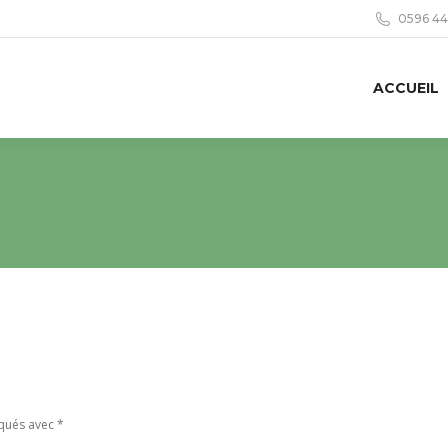
0596 44 
ACCUEIL
rqués avec
*