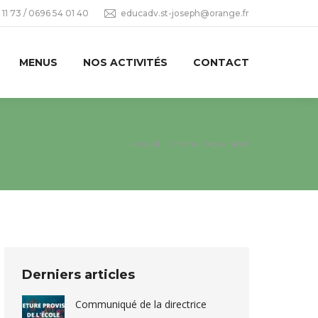
11 73 / 0696 54 01 40
educadv.st-joseph@orange.fr
MENUS
NOS ACTIVITÉS
CONTACT
Vous êtes ici :
Accueil
Home Deprecated
Derniers articles
Communiqué de la directrice